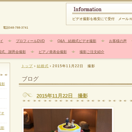
ビデオ撮影を格安にて受付 メール root@i-
電話048-788-3741
イ
プロフィールDVD
Q&A 結婚式ビデオ撮影
お客様の声
園式、謝恩会撮影
ピアノ発表会撮影
撮影ご注文紹介
トップ
›
結婚式
›
2015年11月22日 撮影
ブログ
撮影
2015年11月22日 撮影
デオ
撮影