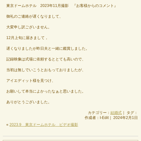
東京ドームホテル 2023年11月撮影 『お客様からのコメント』
御礼のご連絡が遅くなりまして、
大変申し訳ございません。
12月上旬に届きまして，
遅くなりましたが昨日夫と一緒に鑑賞しました。
記録映像は式場に依頼するととても高いので、
当初は無しでいこうとおもっておりましたが、
アイエディット様を見つけ、
お願いして本当によかったなぁと思いました。
ありがとうございました。
カテゴリー：
結婚式
｜ タグ：
作成者：I-Edit｜ 2024年2月1日
«
2023.9 東京ドームホテル ビデオ撮影